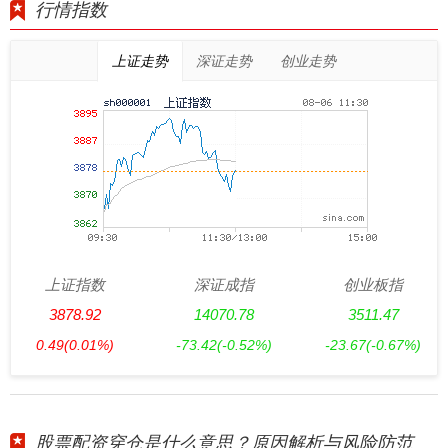
行情指数
上证走势
深证走势
创业走势
上证指数
深证成指
创业板指
3878.92
14070.78
3511.47
0.49
(0.01%)
-73.42
(-0.52%)
-23.67
(-0.67%)
股票配资穿仓是什么意思？原因解析与风险防范