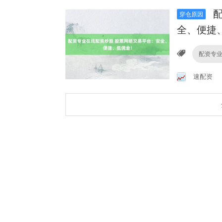
配
穿仓原因
全、便捷
配资专
速配资