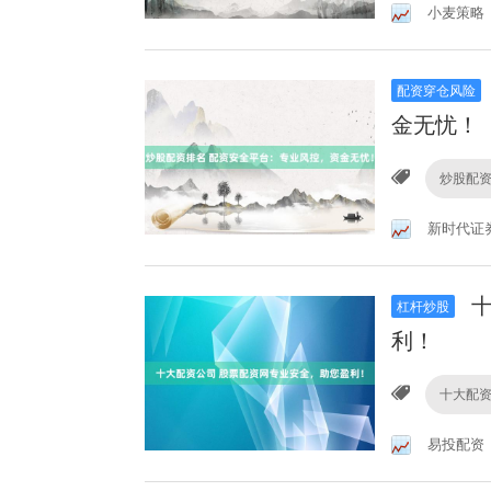
小麦策略
配资穿仓风险
金无忧！
炒股配
新时代证
十
杠杆炒股
利！
十大配
易投配资