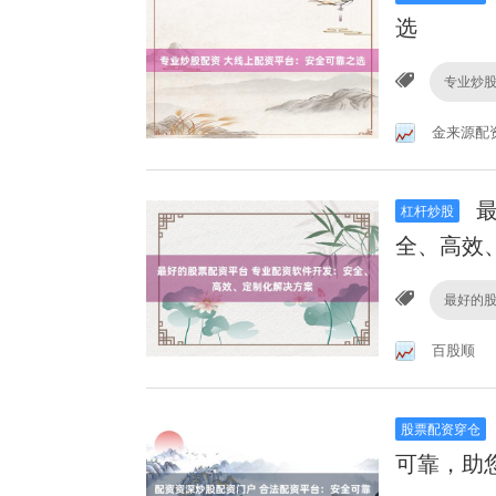
选
专业炒
金来源配
最
杠杆炒股
全、高效
最好的
百股顺
股票配资穿仓
可靠，助