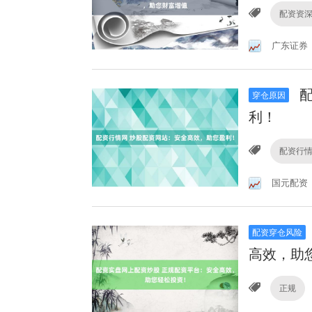
配资资
广东证券
配
穿仓原因
利！
配资行
国元配资
配资穿仓风险
高效，助
正规