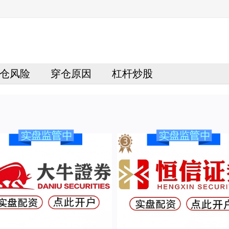
仓风险
穿仓原因
杠杆炒股