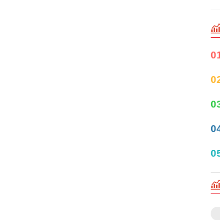
0
0
0
0
0