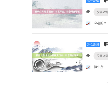
股
杠杆炒股
股票公
金惠配资
股
穿仓原因
股票公
恒牛所