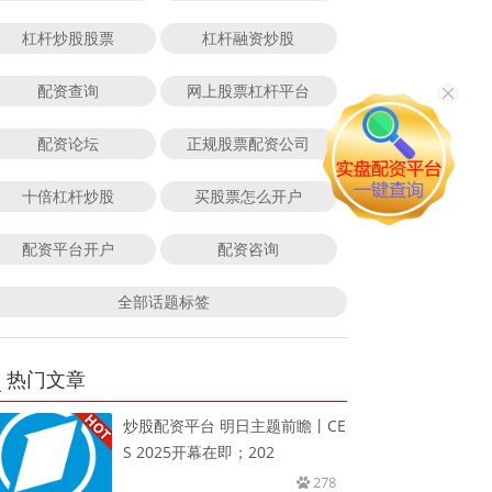
杠杆炒股股票
杠杆融资炒股
配资查询
网上股票杠杆平台
配资论坛
正规股票配资公司
十倍杠杆炒股
买股票怎么开户
配资平台开户
配资咨询
全部话题标签
热门文章
炒股配资平台 明日主题前瞻丨CE
S 2025开幕在即；202
278