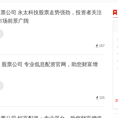
票公司 永太科技股票走势强劲，投资者关注
市场前景广阔
司
167
股票公司 专业低息配资官网，助您财富增
司
116
3