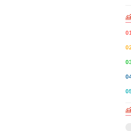
0
0
0
0
0