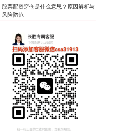
股票配资穿仓是什么意思？原因解析与
风险防范