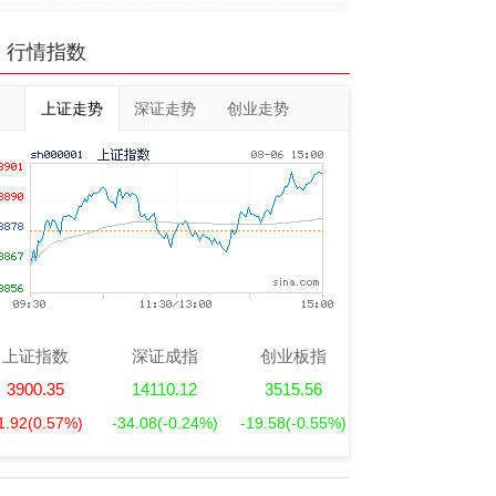
行情指数
上证走势
深证走势
创业走势
上证指数
深证成指
创业板指
3900.35
14110.12
3515.56
1.92
(0.57%)
-34.08
(-0.24%)
-19.58
(-0.55%)