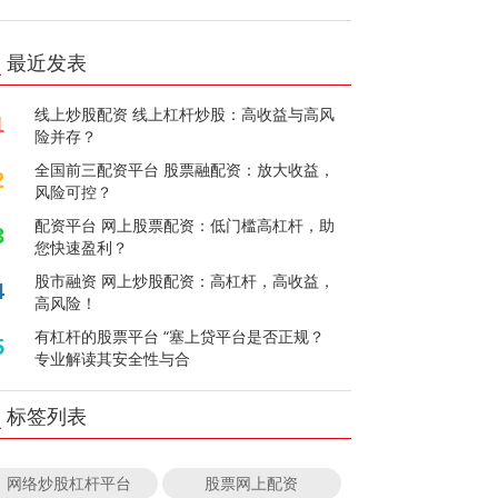
最近发表
线上炒股配资 线上杠杆炒股：高收益与高风
1
险并存？
全国前三配资平台 股票融配资：放大收益，
2
风险可控？
配资平台 网上股票配资：低门槛高杠杆，助
3
您快速盈利？
股市融资 网上炒股配资：高杠杆，高收益，
4
高风险！
有杠杆的股票平台 “塞上贷平台是否正规？
5
专业解读其安全性与合
标签列表
网络炒股杠杆平台
股票网上配资