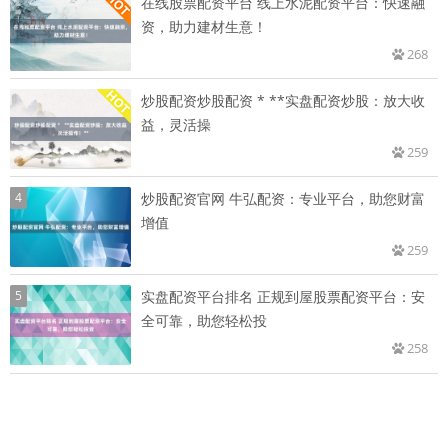
在线股票配资平台 线上水泥配资平台：快速融
资，助力建材生意！
268
炒股配资炒股配资 * **实盘配资炒股：放大收
益，灵活操
259
4
炒股配资官网 牛弘配资：专业平台，助您财富
增值
259
5
实盘配资平台排名 正规到屋股票配资平台：安
全可靠，助您轻松投
258