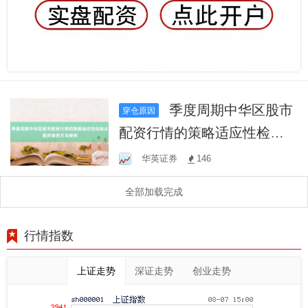
季度周期中华区股市
穿仓原因
配资行情的策略适应性检验
从服务提供方与使用
华英证券
146
全部加载完成
行情指数
上证走势
深证走势
创业走势