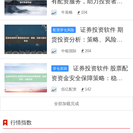
有配资服务，助力投资者灵
活放大资金效益！
牛策略
104
证券投资软件 期
配资穿仓风险
货投资分析：策略、风险与
盈利机会
中银国际
204
证券投资软件 股票配
穿仓原因
资资金安全保障策略：稳健
投资，远离风险
佰亿配资
142
全部加载完成
行情指数