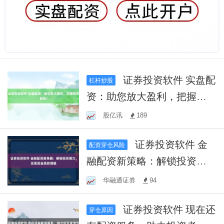
证券投资软件 实盘配
杠杆炒股
资：助您放大盈利，把握投
资良机！
股亿讯
189
证券投资软件 金
配资穿仓风险
融配资新策略：解锁投资潜
力，实现资金高效增值
华融通证券
94
证券投资软件 现在还
穿仓原因